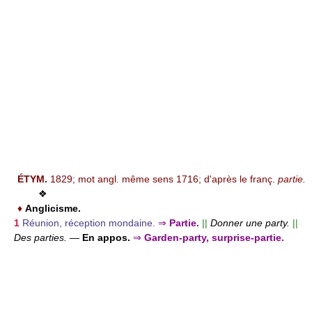
ÉTYM.
1829; mot angl. même sens 1716; d'après le franç.
partie.
❖
♦
Anglicisme.
1
Réunion, réception mondaine.
⇒
Partie.
||
Donner une party.
||
Des parties.
—
En appos.
⇒
Garden-party, surprise-partie.