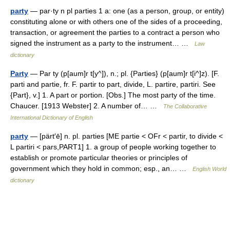
party
— par·ty n pl parties 1 a: one (as a person, group, or entity)
constituting alone or with others one of the sides of a proceeding,
transaction, or agreement the parties to a contract a person who
signed the instrument as a party to the instrument… …
Law
dictionary
Party
— Par ty (p[aum]r t[y^]), n.; pl. {Parties} (p[aum]r t[i^]z). [F.
parti and partie, fr. F. partir to part, divide, L. partire, partiri. See
{Part}, v.] 1. A part or portion. [Obs.] The most party of the time.
Chaucer. [1913 Webster] 2. A number of… …
The Collaborative
International Dictionary of English
party
— [pärt′ē] n. pl. parties [ME partie < OFr < partir, to divide <
L partiri < pars,PART1] 1. a group of people working together to
establish or promote particular theories or principles of
government which they hold in common; esp., an… …
English World
dictionary