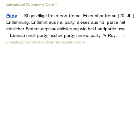
International Dictionary of English
Party
— Sf gesellige Feier erw. fremd. Erkennbar fremd (20. Jh.)
Entlehnung. Entlehnt aus ne. party, dieses aus frz. partie mit
ähnlicher Bedeutungsspezialisierung wie bei Landpartie usw.
Ebenso nndl. party, nschw. party, nnorw. party. ✎ Rey… …
Etymologisches Wörterbuch der deutschen sprache