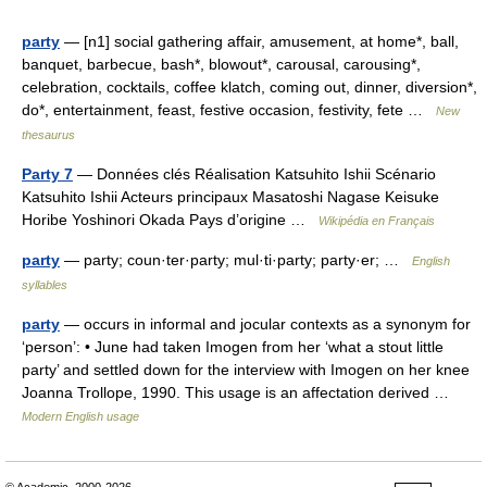
party
— [n1] social gathering affair, amusement, at home*, ball,
banquet, barbecue, bash*, blowout*, carousal, carousing*,
celebration, cocktails, coffee klatch, coming out, dinner, diversion*,
do*, entertainment, feast, festive occasion, festivity, fete …
New
thesaurus
Party 7
— Données clés Réalisation Katsuhito Ishii Scénario
Katsuhito Ishii Acteurs principaux Masatoshi Nagase Keisuke
Horibe Yoshinori Okada Pays d’origine …
Wikipédia en Français
party
— party; coun·ter·party; mul·ti·party; party·er; …
English
syllables
party
— occurs in informal and jocular contexts as a synonym for
‘person’: • June had taken Imogen from her ‘what a stout little
party’ and settled down for the interview with Imogen on her knee
Joanna Trollope, 1990. This usage is an affectation derived …
Modern English usage