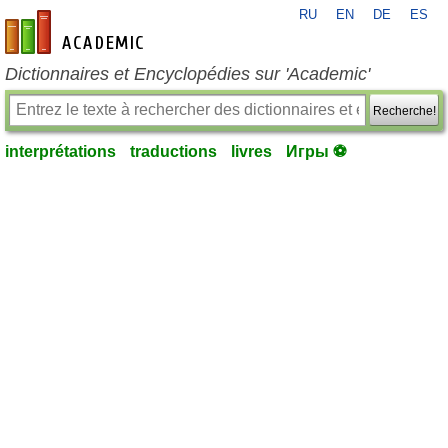
RU
EN
DE
ES
fr-academic.com
Dictionnaires et Encyclopédies sur 'Academic'
Recherche!
interprétations
traductions
livres
Игры ⚽