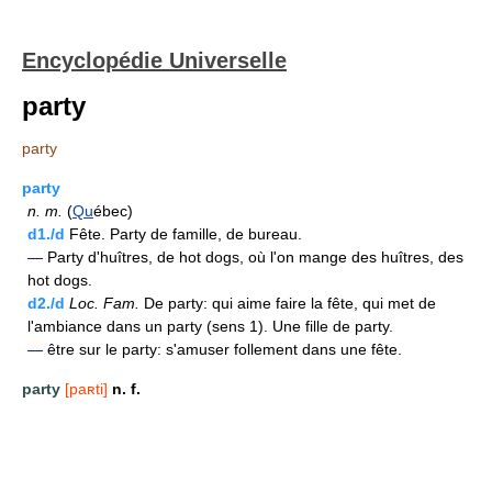
Encyclopédie Universelle
party
party
party
n.
m.
(
Qu
ébec)
d1./d
Fête. Party de famille, de bureau.
—
Party d'huîtres, de hot dogs, où l'on mange des huîtres, des
hot dogs.
d2./d
Loc.
Fam.
De party: qui aime faire la fête, qui met de
l'ambiance dans un party (sens 1). Une fille de party.
—
être sur le party: s'amuser follement dans une fête.
party
[paʀti]
n. f.